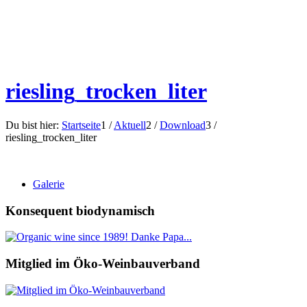
riesling_trocken_liter
Du bist hier:
Startseite
1
/
Aktuell
2
/
Download
3
/
riesling_trocken_liter
Galerie
Konsequent biodynamisch
Mitglied im Öko-Weinbauverband