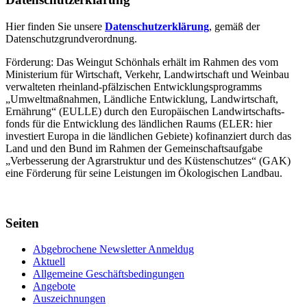
Hier finden Sie unsere
Datenschutzerklärung
, gemäß der
Datenschutzgrundverordnung.
Förderung: Das Weingut Schönhals erhält im Rahmen des vom
Minis­terium für Wirtschaft, Verkehr, Land­wirt­schaft und Weinbau
verwal­teten rhein­land-pfälzischen Entwick­lungs­programms
„Umwelt­maßnahmen, Länd­liche Entwick­lung, Landwirt­schaft,
Ernährung“ (EULLE) durch den Euro­päischen Land­wirtschafts­
fonds für die Entwick­lung des länd­lichen Raums (ELER: hier
investiert Europa in die ländlichen Gebiete) kofinanziert durch das
Land und den Bund im Rahmen der Gemein­schafts­aufgabe
„Verbes­serung der Agrar­struktur und des Küsten­schutzes“ (GAK)
eine Förderung für seine Leis­tungen im
Ökolo­gischen Landbau
.
Seiten
Abgebrochene Newsletter Anmeldug
Aktuell
Allgemeine Geschäftsbedingungen
Angebote
Auszeichnungen