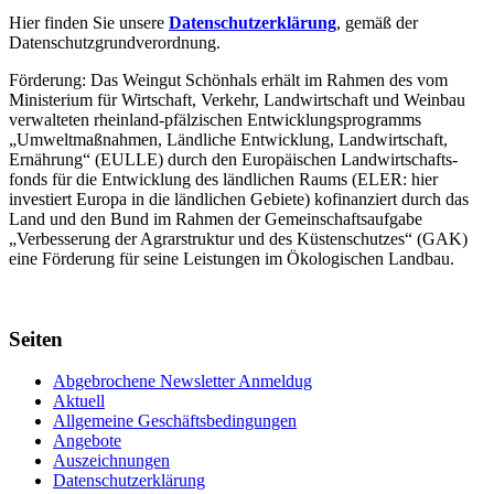
Hier finden Sie unsere
Datenschutzerklärung
, gemäß der
Datenschutzgrundverordnung.
Förderung: Das Weingut Schönhals erhält im Rahmen des vom
Minis­terium für Wirtschaft, Verkehr, Land­wirt­schaft und Weinbau
verwal­teten rhein­land-pfälzischen Entwick­lungs­programms
„Umwelt­maßnahmen, Länd­liche Entwick­lung, Landwirt­schaft,
Ernährung“ (EULLE) durch den Euro­päischen Land­wirtschafts­
fonds für die Entwick­lung des länd­lichen Raums (ELER: hier
investiert Europa in die ländlichen Gebiete) kofinanziert durch das
Land und den Bund im Rahmen der Gemein­schafts­aufgabe
„Verbes­serung der Agrar­struktur und des Küsten­schutzes“ (GAK)
eine Förderung für seine Leis­tungen im
Ökolo­gischen Landbau
.
Seiten
Abgebrochene Newsletter Anmeldug
Aktuell
Allgemeine Geschäftsbedingungen
Angebote
Auszeichnungen
Datenschutzerklärung