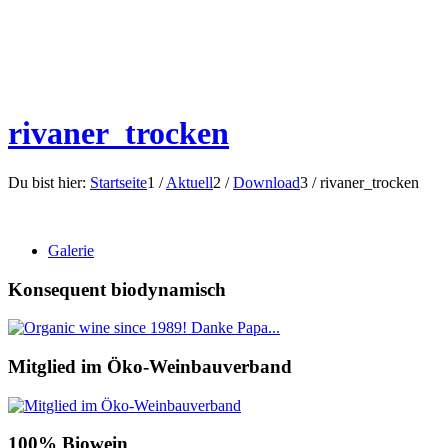
rivaner_trocken
Du bist hier:
Startseite
1
/
Aktuell
2
/
Download
3
/
rivaner_trocken
Galerie
Konsequent biodynamisch
Mitglied im Öko-Weinbauverband
100% Biowein