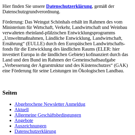
Hier finden Sie unsere
Datenschutzerklärung
, gemäß der
Datenschutzgrundverordnung.
Förderung: Das Weingut Schönhals erhält im Rahmen des vom
Minis­terium für Wirtschaft, Verkehr, Land­wirt­schaft und Weinbau
verwal­teten rhein­land-pfälzischen Entwick­lungs­programms
„Umwelt­maßnahmen, Länd­liche Entwick­lung, Landwirt­schaft,
Ernährung“ (EULLE) durch den Euro­päischen Land­wirtschafts­
fonds für die Entwick­lung des länd­lichen Raums (ELER: hier
investiert Europa in die ländlichen Gebiete) kofinanziert durch das
Land und den Bund im Rahmen der Gemein­schafts­aufgabe
„Verbes­serung der Agrar­struktur und des Küsten­schutzes“ (GAK)
eine Förderung für seine Leis­tungen im
Ökolo­gischen Landbau
.
Seiten
Abgebrochene Newsletter Anmeldug
Aktuell
Allgemeine Geschäftsbedingungen
Angebote
Auszeichnungen
Datenschutzerklärung