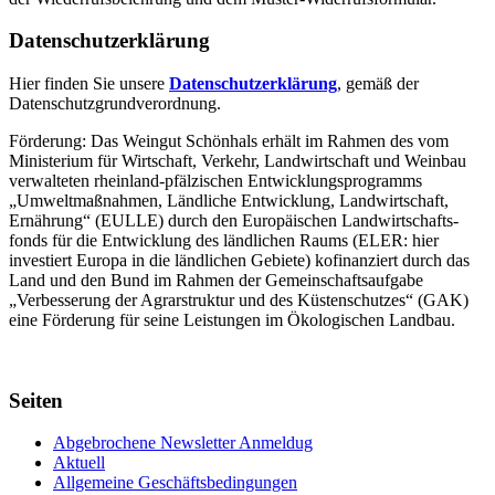
Datenschutzerklärung
Hier finden Sie unsere
Datenschutzerklärung
, gemäß der
Datenschutzgrundverordnung.
Förderung: Das Weingut Schönhals erhält im Rahmen des vom
Minis­terium für Wirtschaft, Verkehr, Land­wirt­schaft und Weinbau
verwal­teten rhein­land-pfälzischen Entwick­lungs­programms
„Umwelt­maßnahmen, Länd­liche Entwick­lung, Landwirt­schaft,
Ernährung“ (EULLE) durch den Euro­päischen Land­wirtschafts­
fonds für die Entwick­lung des länd­lichen Raums (ELER: hier
investiert Europa in die ländlichen Gebiete) kofinanziert durch das
Land und den Bund im Rahmen der Gemein­schafts­aufgabe
„Verbes­serung der Agrar­struktur und des Küsten­schutzes“ (GAK)
eine Förderung für seine Leis­tungen im
Ökolo­gischen Landbau
.
Seiten
Abgebrochene Newsletter Anmeldug
Aktuell
Allgemeine Geschäftsbedingungen