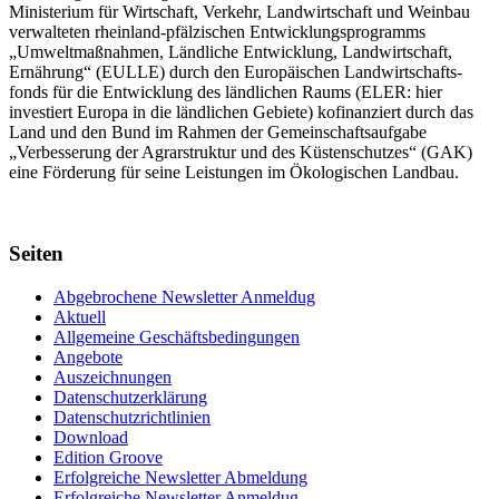
Minis­terium für Wirtschaft, Verkehr, Land­wirt­schaft und Weinbau
verwal­teten rhein­land-pfälzischen Entwick­lungs­programms
„Umwelt­maßnahmen, Länd­liche Entwick­lung, Landwirt­schaft,
Ernährung“ (EULLE) durch den Euro­päischen Land­wirtschafts­
fonds für die Entwick­lung des länd­lichen Raums (ELER: hier
investiert Europa in die ländlichen Gebiete) kofinanziert durch das
Land und den Bund im Rahmen der Gemein­schafts­aufgabe
„Verbes­serung der Agrar­struktur und des Küsten­schutzes“ (GAK)
eine Förderung für seine Leis­tungen im
Ökolo­gischen Landbau
.
Seiten
Abgebrochene Newsletter Anmeldug
Aktuell
Allgemeine Geschäftsbedingungen
Angebote
Auszeichnungen
Datenschutzerklärung
Datenschutzrichtlinien
Download
Edition Groove
Erfolgreiche Newsletter Abmeldung
Erfolgreiche Newsletter Anmeldug