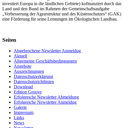
investiert Europa in die ländlichen Gebiete) kofinanziert durch das
Land und den Bund im Rahmen der Gemein­schafts­aufgabe
„Verbes­serung der Agrar­struktur und des Küsten­schutzes“ (GAK)
eine Förderung für seine Leis­tungen im
Ökolo­gischen Landbau
.
Seiten
Abgebrochene Newsletter Anmeldug
Aktuell
Allgemeine Geschäftsbedingungen
Angebote
Auszeichnungen
Datenschutzerklärung
Datenschutzrichtlinien
Download
Edition Groove
Erfolgreiche Newsletter Abmeldung
Erfolgreiche Newsletter Anmeldug
Galerie
Impressum
Links
News
Newsletter