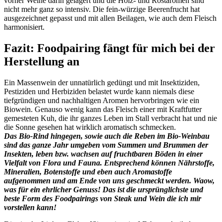
vorher Weine darin gelagert und die Holz- und Röstaromen sind
nicht mehr ganz so intensiv. Die fein-würzige Beerenfrucht hat
ausgezeichnet gepasst und mit allen Beilagen, wie auch dem Fleisch
harmonisiert.
Fazit: Foodpairing fängt für mich bei der
Herstellung an
Ein Massenwein der unnatürlich gedüngt und mit Insektiziden,
Pestiziden und Herbiziden belastet wurde kann niemals diese
tiefgründigen und nachhaltigen Aromen hervorbringen wie ein
Biowein. Genauso wenig kann das Fleisch einer mit Kraftfutter
gemesteten Kuh, die ihr ganzes Leben im Stall verbracht hat und nie
die Sonne gesehen hat wirklich aromatisch schmecken.
Das Bio-Rind hingegen, sowie auch die Reben im Bio-Weinbau
sind das ganze Jahr umgeben vom Summen und Brummen der
Insekten, leben bzw. wachsen auf fruchtbaren Böden in einer
Vielfalt von Flora und Fauna. Entsprechend können Nährstoffe,
Mineralien, Botenstoffe und eben auch Aromastoffe
aufgenommen und am Ende von uns geschmeckt werden. Waow,
was für ein ehrlicher Genuss! Das ist die ursprünglichste und
beste Form des Foodpairings von Steak und Wein die ich mir
vorstellen kann!