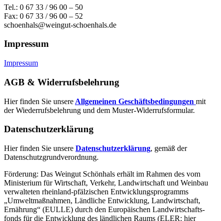
Tel.: 0 67 33 / 96 00 – 50
Fax: 0 67 33 / 96 00 – 52
schoenhals@weingut-schoenhals.de
Impressum
Impressum
AGB & Widerrufsbelehrung
Hier finden Sie unsere
Allgemeinen Geschäftsbedingungen
mit
der Wiederrufsbelehrung und dem Muster-Widerrufsformular.
Datenschutzerklärung
Hier finden Sie unsere
Datenschutzerklärung
, gemäß der
Datenschutzgrundverordnung.
Förderung: Das Weingut Schönhals erhält im Rahmen des vom
Minis­terium für Wirtschaft, Verkehr, Land­wirt­schaft und Weinbau
verwal­teten rhein­land-pfälzischen Entwick­lungs­programms
„Umwelt­maßnahmen, Länd­liche Entwick­lung, Landwirt­schaft,
Ernährung“ (EULLE) durch den Euro­päischen Land­wirtschafts­
fonds für die Entwick­lung des länd­lichen Raums (ELER: hier