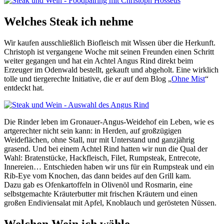
Welches Steak ich nehme
Wir kaufen ausschließlich Biofleisch mit Wissen über die Herkunft.
Christoph ist vergangene Woche mit seinen Freunden einen Schritt
weiter gegangen und hat ein Achtel Angus Rind direkt beim
Erzeuger im Odenwald bestellt, gekauft und abgeholt. Eine wirklich
tolle und tiergerechte Initiative, die er auf dem Blog „
Ohne Mist
“
entdeckt hat.
Die Rinder leben im Gronauer-Angus-Weidehof ein Leben, wie es
artgerechter nicht sein kann: in Herden, auf großzügigen
Weideflächen, ohne Stall, nur mit Unterstand und ganzjährig
grasend. Und bei einem Achtel Rind hatten wir nun die Qual der
Wahl: Bratenstücke, Hackfleisch, Filet, Rumpsteak, Entrecote,
Innereien… Entschieden haben wir uns für ein Rumpsteak und ein
Rib-Eye vom Knochen, das dann beides auf den Grill kam.
Dazu gab es Ofenkartoffeln in Olivenöl und Rosmarin, eine
selbstgemachte Kräuterbutter mit frischen Kräutern und einen
großen Endiviensalat mit Apfel, Knoblauch und gerösteten Nüssen.
Welchen Wein ich wähle