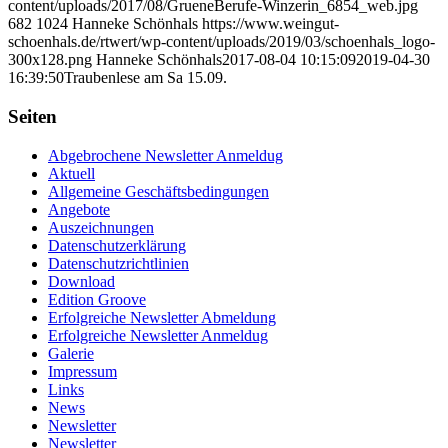
content/uploads/2017/08/GrueneBerufe-Winzerin_6854_web.jpg
682
1024
Hanneke Schönhals
https://www.weingut-
schoenhals.de/rtwert/wp-content/uploads/2019/03/schoenhals_logo-
300x128.png
Hanneke Schönhals
2017-08-04 10:15:09
2019-04-30
16:39:50
Traubenlese am Sa 15.09.
Seiten
Abgebrochene Newsletter Anmeldug
Aktuell
Allgemeine Geschäftsbedingungen
Angebote
Auszeichnungen
Datenschutzerklärung
Datenschutzrichtlinien
Download
Edition Groove
Erfolgreiche Newsletter Abmeldung
Erfolgreiche Newsletter Anmeldug
Galerie
Impressum
Links
News
Newsletter
Newsletter