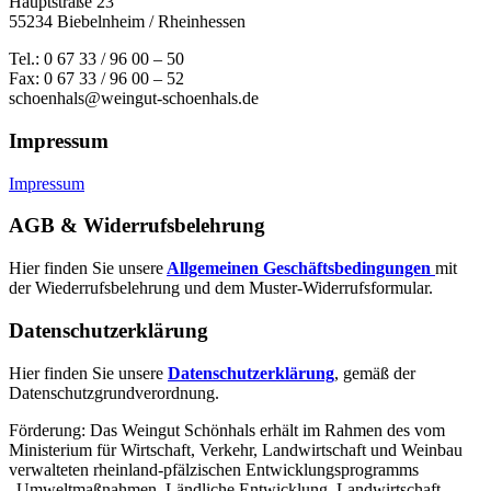
Hauptstraße 23
55234 Biebelnheim / Rheinhessen
Tel.: 0 67 33 / 96 00 – 50
Fax: 0 67 33 / 96 00 – 52
schoenhals@weingut-schoenhals.de
Impressum
Impressum
AGB & Widerrufsbelehrung
Hier finden Sie unsere
Allgemeinen Geschäftsbedingungen
mit
der Wiederrufsbelehrung und dem Muster-Widerrufsformular.
Datenschutzerklärung
Hier finden Sie unsere
Datenschutzerklärung
, gemäß der
Datenschutzgrundverordnung.
Förderung: Das Weingut Schönhals erhält im Rahmen des vom
Minis­terium für Wirtschaft, Verkehr, Land­wirt­schaft und Weinbau
verwal­teten rhein­land-pfälzischen Entwick­lungs­programms
„Umwelt­maßnahmen, Länd­liche Entwick­lung, Landwirt­schaft,