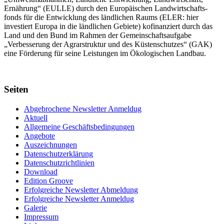
Ernährung“ (EULLE) durch den Euro­päischen Land­wirtschafts­
fonds für die Entwick­lung des länd­lichen Raums (ELER: hier
investiert Europa in die ländlichen Gebiete) kofinanziert durch das
Land und den Bund im Rahmen der Gemein­schafts­aufgabe
„Verbes­serung der Agrar­struktur und des Küsten­schutzes“ (GAK)
eine Förderung für seine Leis­tungen im
Ökolo­gischen Landbau
.
Seiten
Abgebrochene Newsletter Anmeldug
Aktuell
Allgemeine Geschäftsbedingungen
Angebote
Auszeichnungen
Datenschutzerklärung
Datenschutzrichtlinien
Download
Edition Groove
Erfolgreiche Newsletter Abmeldung
Erfolgreiche Newsletter Anmeldug
Galerie
Impressum