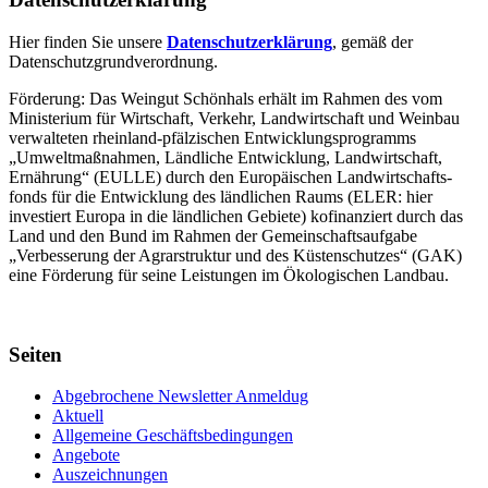
Hier finden Sie unsere
Datenschutzerklärung
, gemäß der
Datenschutzgrundverordnung.
Förderung: Das Weingut Schönhals erhält im Rahmen des vom
Minis­terium für Wirtschaft, Verkehr, Land­wirt­schaft und Weinbau
verwal­teten rhein­land-pfälzischen Entwick­lungs­programms
„Umwelt­maßnahmen, Länd­liche Entwick­lung, Landwirt­schaft,
Ernährung“ (EULLE) durch den Euro­päischen Land­wirtschafts­
fonds für die Entwick­lung des länd­lichen Raums (ELER: hier
investiert Europa in die ländlichen Gebiete) kofinanziert durch das
Land und den Bund im Rahmen der Gemein­schafts­aufgabe
„Verbes­serung der Agrar­struktur und des Küsten­schutzes“ (GAK)
eine Förderung für seine Leis­tungen im
Ökolo­gischen Landbau
.
Seiten
Abgebrochene Newsletter Anmeldug
Aktuell
Allgemeine Geschäftsbedingungen
Angebote
Auszeichnungen