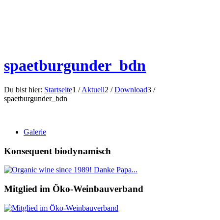
spaetburgunder_bdn
Du bist hier:
Startseite
1
/
Aktuell
2
/
Download
3
/
spaetburgunder_bdn
Galerie
Konsequent biodynamisch
Mitglied im Öko-Weinbauverband