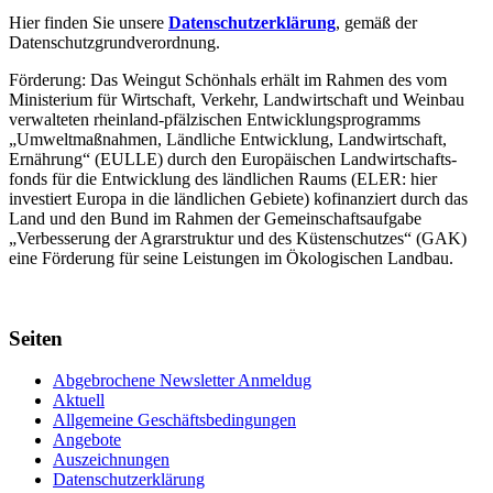
Hier finden Sie unsere
Datenschutzerklärung
, gemäß der
Datenschutzgrundverordnung.
Förderung: Das Weingut Schönhals erhält im Rahmen des vom
Minis­terium für Wirtschaft, Verkehr, Land­wirt­schaft und Weinbau
verwal­teten rhein­land-pfälzischen Entwick­lungs­programms
„Umwelt­maßnahmen, Länd­liche Entwick­lung, Landwirt­schaft,
Ernährung“ (EULLE) durch den Euro­päischen Land­wirtschafts­
fonds für die Entwick­lung des länd­lichen Raums (ELER: hier
investiert Europa in die ländlichen Gebiete) kofinanziert durch das
Land und den Bund im Rahmen der Gemein­schafts­aufgabe
„Verbes­serung der Agrar­struktur und des Küsten­schutzes“ (GAK)
eine Förderung für seine Leis­tungen im
Ökolo­gischen Landbau
.
Seiten
Abgebrochene Newsletter Anmeldug
Aktuell
Allgemeine Geschäftsbedingungen
Angebote
Auszeichnungen
Datenschutzerklärung