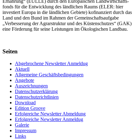
Ernährung“ (EULLE) durch den Euro­päischen Land­wirtschafts­
fonds für die Entwick­lung des länd­lichen Raums (ELER: hier
investiert Europa in die ländlichen Gebiete) kofinanziert durch das
Land und den Bund im Rahmen der Gemein­schafts­aufgabe
„Verbes­serung der Agrar­struktur und des Küsten­schutzes“ (GAK)
eine Förderung für seine Leis­tungen im
Ökolo­gischen Landbau
.
Seiten
Abgebrochene Newsletter Anmeldug
Aktuell
Allgemeine Geschäftsbedingungen
Angebote
Auszeichnungen
Datenschutzerklärung
Datenschutzrichtlinien
Download
Edition Groove
Erfolgreiche Newsletter Abmeldung
Erfolgreiche Newsletter Anmeldug
Galerie
Impressum
Links