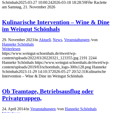
Schönhals
2025-03-27 10:00:24
2026-03-18 18:28:59
Fête Raclette
am Samstag, 21. November 2026
Kulinarische Intervention – Wine & Dine
im Weingut Schönhals
29. November 2023
/
in
Aktuell
,
News
,
Veranstaltungen
/
von
Hanneke Schönhals
Weiterlesen
https://www.weingut-schoenhals.de/rtwert/wp-
content/uploads/2022/03/20220321_123355.jpg
2191
2244
Hanneke Schönhals
https://www.weingut-schoenhals.de/rtwert/wp-
content/uploads/2019/03/schoenhals_logo-300x128.png
Hanneke
Schönhals
2023-11-29 14:10:37
2026-05-27 20:52:31
Kulinarische
Intervention – Wine & Dine im Weingut Schönhals
Ob Teamtage, Betriebsausflug oder
Privatgruppen,
24. April 2014
/
in
Veranstaltungen
/
von
Hanneke Schönhals