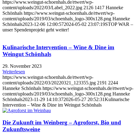
https://www.weingut-schoenhals.de/rtwert/wp-
content/uploads/2022/03/Label_2022.jpg
2126
1417
Hanneke
Schönhals
https://www.weingut-schoenhals.de/rtwert/wp-
content/uploads/2019/03/schoenhals_logo-300x128.png
Hanneke
Schönhals
2023-12-06 12:00:57
2024-05-02 23:07:19
STOP WAR –
unser Spendenprojekt geht weiter!
Kulinarische Intervention – Wine & Dine im
Weingut Schönhals
29. November 2023
Weiterlesen
https://www.weingut-schoenhals.de/rtwert/wp-
content/uploads/2022/03/20220321_123355.jpg
2191
2244
Hanneke Schönhals
https://www.weingut-schoenhals.de/rtwert/wp-
content/uploads/2019/03/schoenhals_logo-300x128.png
Hanneke
Schönhals
2023-11-29 14:10:37
2026-05-27 20:52:31
Kulinarische
Intervention – Wine & Dine im Weingut Schönhals
Die Zukunft im Weinberg – Agroforst, Bio und
Zukunftsweine