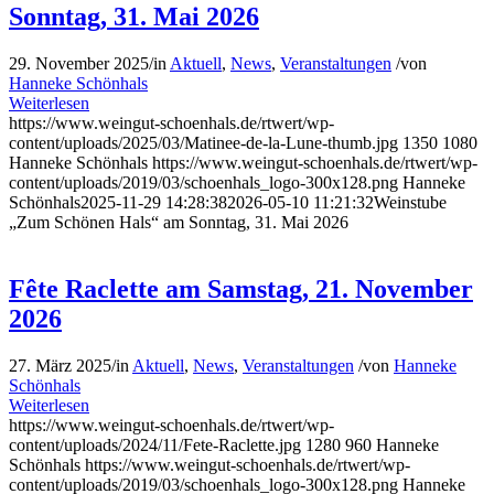
Sonntag, 31. Mai 2026
29. November 2025
/
in
Aktuell
,
News
,
Veranstaltungen
/
von
Hanneke Schönhals
Weiterlesen
https://www.weingut-schoenhals.de/rtwert/wp-
content/uploads/2025/03/Matinee-de-la-Lune-thumb.jpg
1350
1080
Hanneke Schönhals
https://www.weingut-schoenhals.de/rtwert/wp-
content/uploads/2019/03/schoenhals_logo-300x128.png
Hanneke
Schönhals
2025-11-29 14:28:38
2026-05-10 11:21:32
Weinstube
„Zum Schönen Hals“ am Sonntag, 31. Mai 2026
Fête Raclette am Samstag, 21. November
2026
27. März 2025
/
in
Aktuell
,
News
,
Veranstaltungen
/
von
Hanneke
Schönhals
Weiterlesen
https://www.weingut-schoenhals.de/rtwert/wp-
content/uploads/2024/11/Fete-Raclette.jpg
1280
960
Hanneke
Schönhals
https://www.weingut-schoenhals.de/rtwert/wp-
content/uploads/2019/03/schoenhals_logo-300x128.png
Hanneke