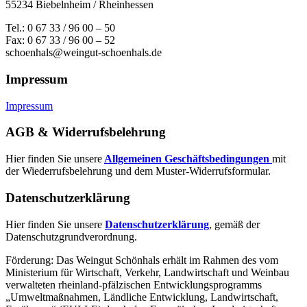
55234 Biebelnheim / Rheinhessen
Tel.: 0 67 33 / 96 00 – 50
Fax: 0 67 33 / 96 00 – 52
schoenhals@weingut-schoenhals.de
Impressum
Impressum
AGB & Widerrufsbelehrung
Hier finden Sie unsere
Allgemeinen Geschäftsbedingungen
mit
der Wiederrufsbelehrung und dem Muster-Widerrufsformular.
Datenschutzerklärung
Hier finden Sie unsere
Datenschutzerklärung
, gemäß der
Datenschutzgrundverordnung.
Förderung: Das Weingut Schönhals erhält im Rahmen des vom
Minis­terium für Wirtschaft, Verkehr, Land­wirt­schaft und Weinbau
verwal­teten rhein­land-pfälzischen Entwick­lungs­programms
„Umwelt­maßnahmen, Länd­liche Entwick­lung, Landwirt­schaft,