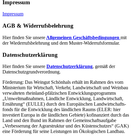
Impressum
Impressum
AGB & Widerrufsbelehrung
Hier finden Sie unsere
Allgemeinen Geschäftsbedingungen
mit
der Wiederrufsbelehrung und dem Muster-Widerrufsformular.
Datenschutzerklärung
Hier finden Sie unsere
Datenschutzerklärung
, gemäß der
Datenschutzgrundverordnung.
Förderung: Das Weingut Schönhals erhält im Rahmen des vom
Minis­terium für Wirtschaft, Verkehr, Land­wirt­schaft und Weinbau
verwal­teten rhein­land-pfälzischen Entwick­lungs­programms
„Umwelt­maßnahmen, Länd­liche Entwick­lung, Landwirt­schaft,
Ernährung“ (EULLE) durch den Euro­päischen Land­wirtschafts­
fonds für die Entwick­lung des länd­lichen Raums (ELER: hier
investiert Europa in die ländlichen Gebiete) kofinanziert durch das
Land und den Bund im Rahmen der Gemein­schafts­aufgabe
„Verbes­serung der Agrar­struktur und des Küsten­schutzes“ (GAK)
eine Förderung für seine Leis­tungen im
Ökolo­gischen Landbau
.