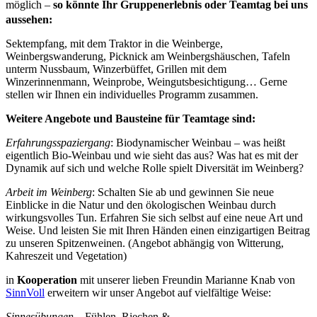
möglich –
so könnte Ihr Gruppenerlebnis oder Teamtag bei uns
aussehen:
Sektempfang, mit dem Traktor in die Weinberge,
Weinbergswanderung, Picknick am Weinbergshäuschen, Tafeln
unterm Nussbaum, Winzerbüffet, Grillen mit dem
Winzerinnenmann, Weinprobe, Weingutsbesichtigung… Gerne
stellen wir Ihnen ein individuelles Programm zusammen.
Weitere Angebote und Bausteine für Teamtage sind:
Erfahrungsspaziergang
: Biodynamischer Weinbau – was heißt
eigentlich Bio-Weinbau und wie sieht das aus? Was hat es mit der
Dynamik auf sich und welche Rolle spielt Diversität im Weinberg?
Arbeit im Weinberg
: Schalten Sie ab und gewinnen Sie neue
Einblicke in die Natur und den ökologischen Weinbau durch
wirkungsvolles Tun. Erfahren Sie sich selbst auf eine neue Art und
Weise. Und leisten Sie mit Ihren Händen einen einzigartigen Beitrag
zu unseren Spitzenweinen. (Angebot abhängig von Witterung,
Kahreszeit und Vegetation)
in
Kooperation
mit unserer lieben Freundin Marianne Knab von
SinnVoll
erweitern wir unser Angebot auf vielfältige Weise:
Sinnesübungen
– Fühlen, Riechen &