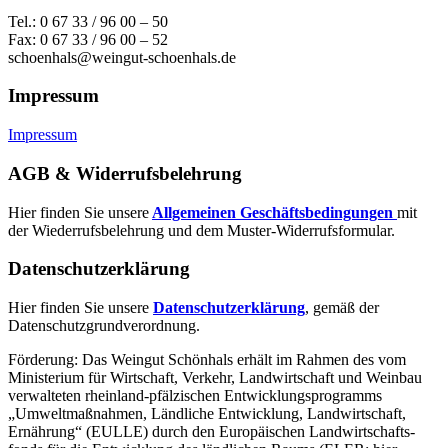
Tel.: 0 67 33 / 96 00 – 50
Fax: 0 67 33 / 96 00 – 52
schoenhals@weingut-schoenhals.de
Impressum
Impressum
AGB & Widerrufsbelehrung
Hier finden Sie unsere
Allgemeinen Geschäftsbedingungen
mit
der Wiederrufsbelehrung und dem Muster-Widerrufsformular.
Datenschutzerklärung
Hier finden Sie unsere
Datenschutzerklärung
, gemäß der
Datenschutzgrundverordnung.
Förderung: Das Weingut Schönhals erhält im Rahmen des vom
Minis­terium für Wirtschaft, Verkehr, Land­wirt­schaft und Weinbau
verwal­teten rhein­land-pfälzischen Entwick­lungs­programms
„Umwelt­maßnahmen, Länd­liche Entwick­lung, Landwirt­schaft,
Ernährung“ (EULLE) durch den Euro­päischen Land­wirtschafts­