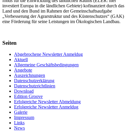
fonds für die Entwick­lung des länd­lichen Raums (ELER: hier
investiert Europa in die ländlichen Gebiete) kofinanziert durch das
Land und den Bund im Rahmen der Gemein­schafts­aufgabe
„Verbes­serung der Agrar­struktur und des Küsten­schutzes“ (GAK)
eine Förderung für seine Leis­tungen im
Ökolo­gischen Landbau
.
Seiten
Abgebrochene Newsletter Anmeldug
Aktuell
Allgemeine Geschäftsbedingungen
Angebote
Auszeichnungen
Datenschutzerklärung
Datenschutzrichtlinien
Download
Edition Groove
Erfolgreiche Newsletter Abmeldung
Erfolgreiche Newsletter Anmeldug
Galerie
Impressum
Links
News