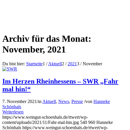
Archiv für das Monat:
November, 2021
Du bist hier:
Startseite
1
/
Aktuell
2
/
2021
3
/
November
Im Herzen Rheinhessens – SWR „Fahr
mal hin!“
7. November 2021
/
in
Aktuell
,
News
,
Presse
/
von
Hanneke
Schönhals
Weiterlesen
https://www.weingut-schoenhals.de/rtwert/wp-
content/uploads/2021/11/Fahr-mal-hin.jpg
540
960
Hanneke
Schönhals
https://www.weingut-schoenhals.de/rtwert/wp-