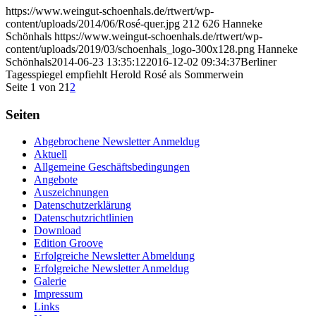
https://www.weingut-schoenhals.de/rtwert/wp-
content/uploads/2014/06/Rosé-quer.jpg
212
626
Hanneke
Schönhals
https://www.weingut-schoenhals.de/rtwert/wp-
content/uploads/2019/03/schoenhals_logo-300x128.png
Hanneke
Schönhals
2014-06-23 13:35:12
2016-12-02 09:34:37
Berliner
Tagesspiegel empfiehlt Herold Rosé als Sommerwein
Seite 1 von 2
1
2
Seiten
Abgebrochene Newsletter Anmeldug
Aktuell
Allgemeine Geschäftsbedingungen
Angebote
Auszeichnungen
Datenschutzerklärung
Datenschutzrichtlinien
Download
Edition Groove
Erfolgreiche Newsletter Abmeldung
Erfolgreiche Newsletter Anmeldug
Galerie
Impressum
Links