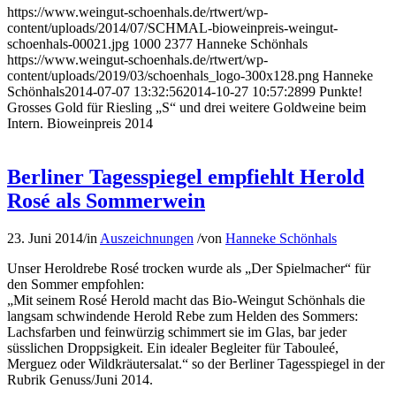
https://www.weingut-schoenhals.de/rtwert/wp-
content/uploads/2014/07/SCHMAL-bioweinpreis-weingut-
schoenhals-00021.jpg
1000
2377
Hanneke Schönhals
https://www.weingut-schoenhals.de/rtwert/wp-
content/uploads/2019/03/schoenhals_logo-300x128.png
Hanneke
Schönhals
2014-07-07 13:32:56
2014-10-27 10:57:28
99 Punkte!
Grosses Gold für Riesling „S“ und drei weitere Goldweine beim
Intern. Bioweinpreis 2014
Berliner Tagesspiegel empfiehlt Herold
Rosé als Sommerwein
23. Juni 2014
/
in
Auszeichnungen
/
von
Hanneke Schönhals
Unser Heroldrebe Rosé trocken wurde als „Der Spielmacher“ für
den Sommer empfohlen:
„Mit seinem Rosé Herold macht das Bio-Weingut Schönhals die
langsam schwindende Herold Rebe zum Helden des Sommers:
Lachsfarben und feinwürzig schimmert sie im Glas, bar jeder
süsslichen Droppsigkeit. Ein idealer Begleiter für Tabouleé,
Merguez oder Wildkräutersalat.“ so der Berliner Tagesspiegel in der
Rubrik Genuss/Juni 2014.