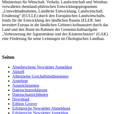
Minis­terium für Wirtschaft, Verkehr, Land­wirt­schaft und Weinbau
verwal­teten rhein­land-pfälzischen Entwick­lungs­programms
„Umwelt­maßnahmen, Länd­liche Entwick­lung, Landwirt­schaft,
Ernährung“ (EULLE) durch den Euro­päischen Land­wirtschafts­
fonds für die Entwick­lung des länd­lichen Raums (ELER: hier
investiert Europa in die ländlichen Gebiete) kofinanziert durch das
Land und den Bund im Rahmen der Gemein­schafts­aufgabe
„Verbes­serung der Agrar­struktur und des Küsten­schutzes“ (GAK)
eine Förderung für seine Leis­tungen im
Ökolo­gischen Landbau
.
Seiten
Abgebrochene Newsletter Anmeldug
Aktuell
Allgemeine Geschäftsbedingungen
Angebote
Auszeichnungen
Datenschutzerklärung
Datenschutzrichtlinien
Download
Edition Groove
Erfolgreiche Newsletter Abmeldung
Erfolgreiche Newsletter Anmeldug