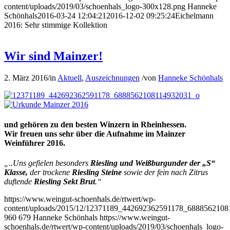
content/uploads/2019/03/schoenhals_logo-300x128.png
Hanneke
Schönhals
2016-03-24 12:04:21
2016-12-02 09:25:24
Eichelmann
2016: Sehr stimmige Kollektion
Wir sind Mainzer!
2. März 2016
/
in
Aktuell
,
Auszeichnungen
/
von
Hanneke Schönhals
und gehören zu den besten Winzern in Rheinhessen.
Wir freuen uns sehr über die Aufnahme im Mainzer
Weinführer 2016.
„..Uns gefielen besonders
Riesling und Weißburgunder der „S“
Klasse,
der trockene
Riesling Steine
sowie der fein nach Zitrus
duftende
Riesling Sekt Brut
.“
https://www.weingut-schoenhals.de/rtwert/wp-
content/uploads/2015/12/12371189_442692362591178_6888562108
960
679
Hanneke Schönhals
https://www.weingut-
schoenhals.de/rtwert/wp-content/uploads/2019/03/schoenhals_logo-