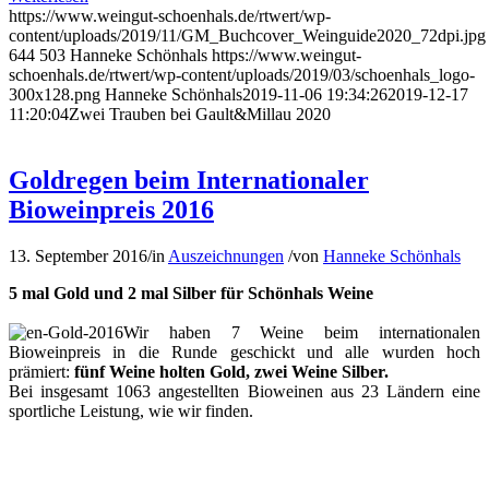
https://www.weingut-schoenhals.de/rtwert/wp-
content/uploads/2019/11/GM_Buchcover_Weinguide2020_72dpi.jpg
644
503
Hanneke Schönhals
https://www.weingut-
schoenhals.de/rtwert/wp-content/uploads/2019/03/schoenhals_logo-
300x128.png
Hanneke Schönhals
2019-11-06 19:34:26
2019-12-17
11:20:04
Zwei Trauben bei Gault&Millau 2020
Goldregen beim Internationaler
Bioweinpreis 2016
13. September 2016
/
in
Auszeichnungen
/
von
Hanneke Schönhals
5 mal Gold und 2 mal Silber für Schönhals Weine
Wir haben 7 Weine beim internationalen
Bioweinpreis in die Runde geschickt und alle wurden hoch
prämiert:
fünf Weine holten Gold, zwei Weine Silber.
Bei insgesamt 1063 angestellten Bioweinen aus 23 Ländern eine
sportliche Leistung, wie wir finden.