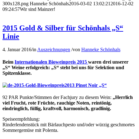
300x128.png
Hanneke Schönhals
2016-03-02 13:02:21
2016-12-02
09:24:57
Wir sind Mainzer!
2015 Gold & Silber für Schönhals „S“
Linie
4. Januar 2016
/
in
Auszeichnungen
/
von
Hanneke Schönhals
Beim
Internationalen Bioweinpreis 2015
waren drei unserer
„S“ Weine erfolgreich: „S“ steht bei uns für Selektion und
Spitzenklasse.
2013 Pinot Noir „S“
92 PAR Punkte/Stimmen der Fachjury zu diesem Wein:
„Herrlich
viel Frucht, rote Früchte, rauchige Noten, reintönig,
eindringlich, füllig, kraftvoll, harmonisch, gradlinig.
Speiseempfehlung:
Rinderlendenstück mit Bärlauchpesto und/oder würzig geschmortes
Sommergemüse mit Polenta.