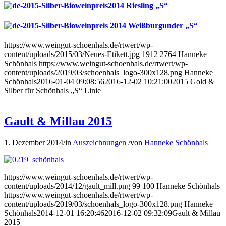
2014 Riesling „S“
2014 Weißburgunder „S“
https://www.weingut-schoenhals.de/rtwert/wp-
content/uploads/2015/03/Neues-Etikett.jpg
1912
2764
Hanneke
Schönhals
https://www.weingut-schoenhals.de/rtwert/wp-
content/uploads/2019/03/schoenhals_logo-300x128.png
Hanneke
Schönhals
2016-01-04 09:08:56
2016-12-02 10:21:00
2015 Gold &
Silber für Schönhals „S“ Linie
Gault & Millau 2015
1. Dezember 2014
/
in
Auszeichnungen
/
von
Hanneke Schönhals
https://www.weingut-schoenhals.de/rtwert/wp-
content/uploads/2014/12/gault_mill.png
99
100
Hanneke Schönhals
https://www.weingut-schoenhals.de/rtwert/wp-
content/uploads/2019/03/schoenhals_logo-300x128.png
Hanneke
Schönhals
2014-12-01 16:20:46
2016-12-02 09:32:09
Gault & Millau
2015