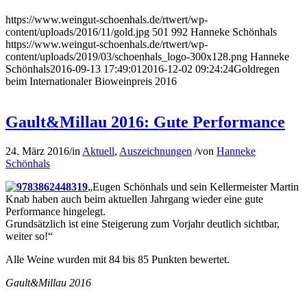
https://www.weingut-schoenhals.de/rtwert/wp-
content/uploads/2016/11/gold.jpg
501
992
Hanneke Schönhals
https://www.weingut-schoenhals.de/rtwert/wp-
content/uploads/2019/03/schoenhals_logo-300x128.png
Hanneke
Schönhals
2016-09-13 17:49:01
2016-12-02 09:24:24
Goldregen
beim Internationaler Bioweinpreis 2016
Gault&Millau 2016: Gute Performance
24. März 2016
/
in
Aktuell
,
Auszeichnungen
/
von
Hanneke
Schönhals
„Eugen Schönhals und sein Kellermeister Martin
Knab haben auch beim aktuellen Jahrgang wieder eine gute
Performance hingelegt.
Grundsätzlich ist eine Steigerung zum Vorjahr deutlich sichtbar,
weiter so!“
Alle Weine wurden mit 84 bis 85 Punkten bewertet.
Gault&Millau 2016