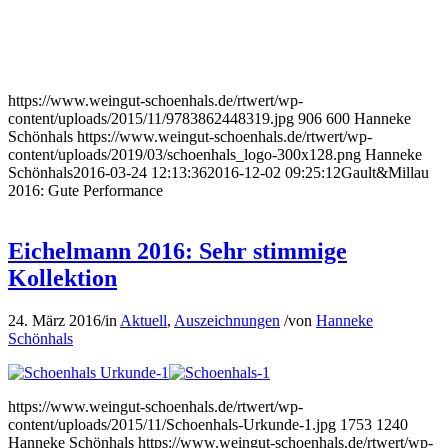
https://www.weingut-schoenhals.de/rtwert/wp-
content/uploads/2015/11/9783862448319.jpg
906
600
Hanneke
Schönhals
https://www.weingut-schoenhals.de/rtwert/wp-
content/uploads/2019/03/schoenhals_logo-300x128.png
Hanneke
Schönhals
2016-03-24 12:13:36
2016-12-02 09:25:12
Gault&Millau
2016: Gute Performance
Eichelmann 2016: Sehr stimmige
Kollektion
24. März 2016
/
in
Aktuell
,
Auszeichnungen
/
von
Hanneke
Schönhals
https://www.weingut-schoenhals.de/rtwert/wp-
content/uploads/2015/11/Schoenhals-Urkunde-1.jpg
1753
1240
Hanneke Schönhals
https://www.weingut-schoenhals.de/rtwert/wp-