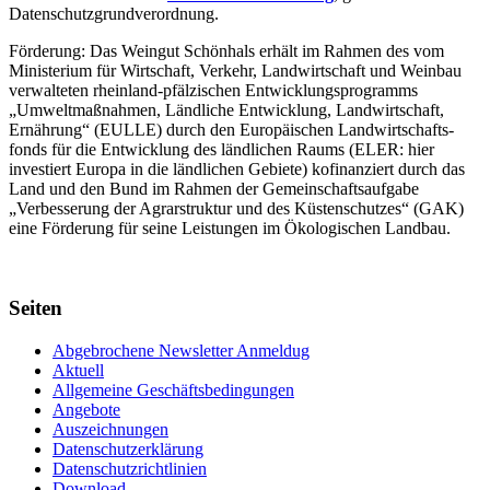
Datenschutzgrundverordnung.
Förderung: Das Weingut Schönhals erhält im Rahmen des vom
Minis­terium für Wirtschaft, Verkehr, Land­wirt­schaft und Weinbau
verwal­teten rhein­land-pfälzischen Entwick­lungs­programms
„Umwelt­maßnahmen, Länd­liche Entwick­lung, Landwirt­schaft,
Ernährung“ (EULLE) durch den Euro­päischen Land­wirtschafts­
fonds für die Entwick­lung des länd­lichen Raums (ELER: hier
investiert Europa in die ländlichen Gebiete) kofinanziert durch das
Land und den Bund im Rahmen der Gemein­schafts­aufgabe
„Verbes­serung der Agrar­struktur und des Küsten­schutzes“ (GAK)
eine Förderung für seine Leis­tungen im
Ökolo­gischen Landbau
.
Seiten
Abgebrochene Newsletter Anmeldug
Aktuell
Allgemeine Geschäftsbedingungen
Angebote
Auszeichnungen
Datenschutzerklärung
Datenschutzrichtlinien
Download