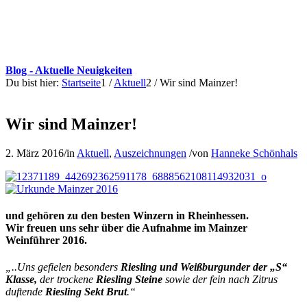
Blog - Aktuelle Neuigkeiten
Du bist hier:
Startseite
1
/
Aktuell
2
/
Wir sind Mainzer!
Wir sind Mainzer!
2. März 2016
/
in
Aktuell
,
Auszeichnungen
/
von
Hanneke Schönhals
und gehören zu den besten Winzern in Rheinhessen.
Wir freuen uns sehr über die Aufnahme im Mainzer
Weinführer 2016.
„..Uns gefielen besonders
Riesling und Weißburgunder der „S“
Klasse,
der trockene
Riesling Steine
sowie der fein nach Zitrus
duftende
Riesling Sekt Brut
.“