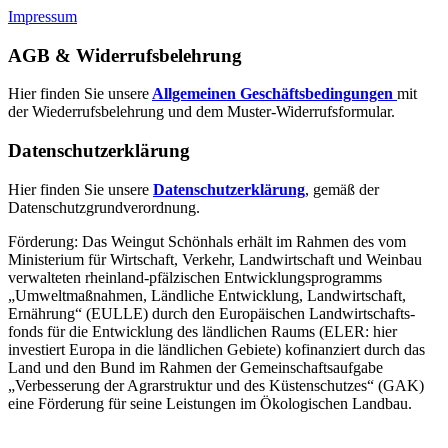
Impressum
AGB & Widerrufsbelehrung
Hier finden Sie unsere
Allgemeinen Geschäftsbedingungen
mit
der Wiederrufsbelehrung und dem Muster-Widerrufsformular.
Datenschutzerklärung
Hier finden Sie unsere
Datenschutzerklärung
, gemäß der
Datenschutzgrundverordnung.
Förderung: Das Weingut Schönhals erhält im Rahmen des vom
Minis­terium für Wirtschaft, Verkehr, Land­wirt­schaft und Weinbau
verwal­teten rhein­land-pfälzischen Entwick­lungs­programms
„Umwelt­maßnahmen, Länd­liche Entwick­lung, Landwirt­schaft,
Ernährung“ (EULLE) durch den Euro­päischen Land­wirtschafts­
fonds für die Entwick­lung des länd­lichen Raums (ELER: hier
investiert Europa in die ländlichen Gebiete) kofinanziert durch das
Land und den Bund im Rahmen der Gemein­schafts­aufgabe
„Verbes­serung der Agrar­struktur und des Küsten­schutzes“ (GAK)
eine Förderung für seine Leis­tungen im
Ökolo­gischen Landbau
.