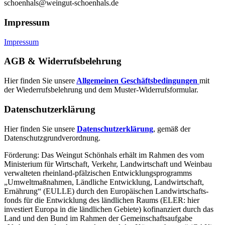
schoenhals@weingut-schoenhals.de
Impressum
Impressum
AGB & Widerrufsbelehrung
Hier finden Sie unsere
Allgemeinen Geschäftsbedingungen
mit
der Wiederrufsbelehrung und dem Muster-Widerrufsformular.
Datenschutzerklärung
Hier finden Sie unsere
Datenschutzerklärung
, gemäß der
Datenschutzgrundverordnung.
Förderung: Das Weingut Schönhals erhält im Rahmen des vom
Minis­terium für Wirtschaft, Verkehr, Land­wirt­schaft und Weinbau
verwal­teten rhein­land-pfälzischen Entwick­lungs­programms
„Umwelt­maßnahmen, Länd­liche Entwick­lung, Landwirt­schaft,
Ernährung“ (EULLE) durch den Euro­päischen Land­wirtschafts­
fonds für die Entwick­lung des länd­lichen Raums (ELER: hier
investiert Europa in die ländlichen Gebiete) kofinanziert durch das
Land und den Bund im Rahmen der Gemein­schafts­aufgabe