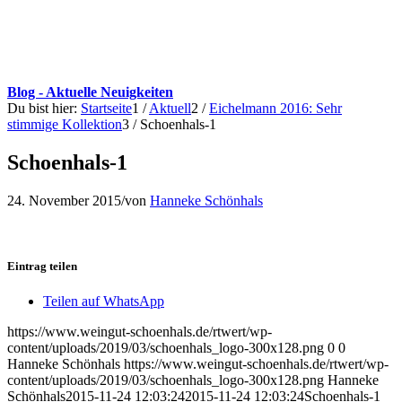
Blog - Aktuelle Neuigkeiten
Du bist hier:
Startseite
1
/
Aktuell
2
/
Eichelmann 2016: Sehr
stimmige Kollektion
3
/
Schoenhals-1
Schoenhals-1
24. November 2015
/
von
Hanneke Schönhals
Eintrag teilen
Teilen auf WhatsApp
https://www.weingut-schoenhals.de/rtwert/wp-
content/uploads/2019/03/schoenhals_logo-300x128.png
0
0
Hanneke Schönhals
https://www.weingut-schoenhals.de/rtwert/wp-
content/uploads/2019/03/schoenhals_logo-300x128.png
Hanneke
Schönhals
2015-11-24 12:03:24
2015-11-24 12:03:24
Schoenhals-1