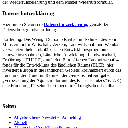
der Wiederrufsbelehrung und dem Muster-Widerrufsformular.
Datenschutzerklärung
Hier finden Sie unsere
Datenschutzerklärung
, gemäß der
Datenschutzgrundverordnung.
Förderung: Das Weingut Schönhals erhält im Rahmen des vom
Minis­terium für Wirtschaft, Verkehr, Land­wirt­schaft und Weinbau
verwal­teten rhein­land-pfälzischen Entwick­lungs­programms
„Umwelt­maßnahmen, Länd­liche Entwick­lung, Landwirt­schaft,
Ernährung“ (EULLE) durch den Euro­päischen Land­wirtschafts­
fonds für die Entwick­lung des länd­lichen Raums (ELER: hier
investiert Europa in die ländlichen Gebiete) kofinanziert durch das
Land und den Bund im Rahmen der Gemein­schafts­aufgabe
„Verbes­serung der Agrar­struktur und des Küsten­schutzes“ (GAK)
eine Förderung für seine Leis­tungen im
Ökolo­gischen Landbau
.
Seiten
Abgebrochene Newsletter Anmeldug
Aktuell
Allgemeine Geschäftsbedingungen