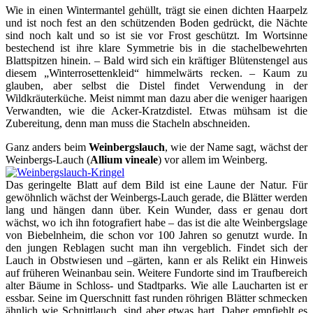
Wie in einen Wintermantel gehüllt, trägt sie einen dichten Haarpelz
und ist noch fest an den schützenden Boden gedrückt, die Nächte
sind noch kalt und so ist sie vor Frost geschützt. Im Wortsinne
bestechend ist ihre klare Symmetrie bis in die stachelbewehrten
Blattspitzen hinein. – Bald wird sich ein kräftiger Blütenstengel aus
diesem „Winterrosettenkleid“ himmelwärts recken. – Kaum zu
glauben, aber selbst die Distel findet Verwendung in der
Wildkräuterküche. Meist nimmt man dazu aber die weniger haarigen
Verwandten, wie die Acker-Kratzdistel. Etwas mühsam ist die
Zubereitung, denn man muss die Stacheln abschneiden.
Ganz anders beim
Weinbergslauch
, wie der Name sagt, wächst der
Weinbergs-Lauch (
Allium vineale
) vor allem im Weinberg.
Das geringelte Blatt auf dem Bild ist eine Laune der Natur. Für
gewöhnlich wächst der Weinbergs-Lauch gerade, die Blätter werden
lang und hängen dann über. Kein Wunder, dass er genau dort
wächst, wo ich ihn fotografiert habe – das ist die alte Weinbergslage
von Biebelnheim, die schon vor 100 Jahren so genutzt wurde. In
den jungen Reblagen sucht man ihn vergeblich. Findet sich der
Lauch in Obstwiesen und –gärten, kann er als Relikt ein Hinweis
auf früheren Weinanbau sein. Weitere Fundorte sind im Traufbereich
alter Bäume in Schloss- und Stadtparks. Wie alle Laucharten ist er
essbar. Seine im Querschnitt fast runden röhrigen Blätter schmecken
ähnlich wie Schnittlauch, sind aber etwas hart. Daher empfiehlt es