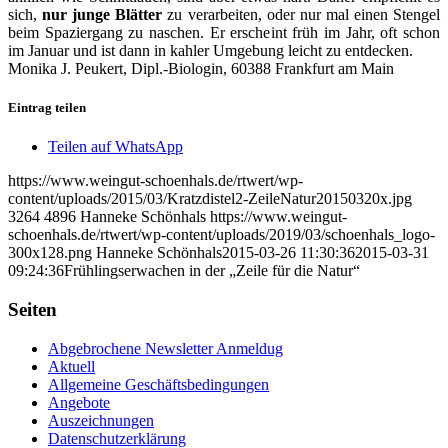
sich,
nur junge Blätter
zu verarbeiten, oder nur mal einen Stengel
beim Spaziergang zu naschen. Er erscheint früh im Jahr, oft schon
im Januar und ist dann in kahler Umgebung leicht zu entdecken.
Monika J. Peukert, Dipl.-Biologin, 60388 Frankfurt am Main
Eintrag teilen
Teilen auf WhatsApp
https://www.weingut-schoenhals.de/rtwert/wp-
content/uploads/2015/03/Kratzdistel2-ZeileNatur20150320x.jpg
3264
4896
Hanneke Schönhals
https://www.weingut-
schoenhals.de/rtwert/wp-content/uploads/2019/03/schoenhals_logo-
300x128.png
Hanneke Schönhals
2015-03-26 11:30:36
2015-03-31
09:24:36
Frühlingserwachen in der „Zeile für die Natur“
Seiten
Abgebrochene Newsletter Anmeldug
Aktuell
Allgemeine Geschäftsbedingungen
Angebote
Auszeichnungen
Datenschutzerklärung