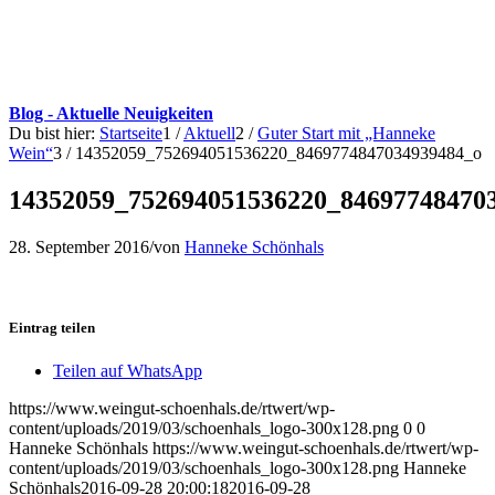
Blog - Aktuelle Neuigkeiten
Du bist hier:
Startseite
1
/
Aktuell
2
/
Guter Start mit „Hanneke
Wein“
3
/
14352059_752694051536220_8469774847034939484_o
14352059_752694051536220_84697748470
28. September 2016
/
von
Hanneke Schönhals
Eintrag teilen
Teilen auf WhatsApp
https://www.weingut-schoenhals.de/rtwert/wp-
content/uploads/2019/03/schoenhals_logo-300x128.png
0
0
Hanneke Schönhals
https://www.weingut-schoenhals.de/rtwert/wp-
content/uploads/2019/03/schoenhals_logo-300x128.png
Hanneke
Schönhals
2016-09-28 20:00:18
2016-09-28