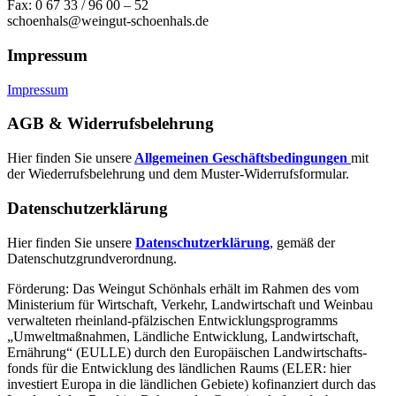
Fax: 0 67 33 / 96 00 – 52
schoenhals@weingut-schoenhals.de
Impressum
Impressum
AGB & Widerrufsbelehrung
Hier finden Sie unsere
Allgemeinen Geschäftsbedingungen
mit
der Wiederrufsbelehrung und dem Muster-Widerrufsformular.
Datenschutzerklärung
Hier finden Sie unsere
Datenschutzerklärung
, gemäß der
Datenschutzgrundverordnung.
Förderung: Das Weingut Schönhals erhält im Rahmen des vom
Minis­terium für Wirtschaft, Verkehr, Land­wirt­schaft und Weinbau
verwal­teten rhein­land-pfälzischen Entwick­lungs­programms
„Umwelt­maßnahmen, Länd­liche Entwick­lung, Landwirt­schaft,
Ernährung“ (EULLE) durch den Euro­päischen Land­wirtschafts­
fonds für die Entwick­lung des länd­lichen Raums (ELER: hier
investiert Europa in die ländlichen Gebiete) kofinanziert durch das