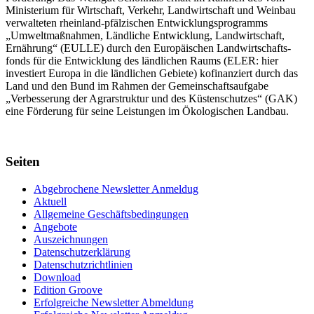
Minis­terium für Wirtschaft, Verkehr, Land­wirt­schaft und Weinbau
verwal­teten rhein­land-pfälzischen Entwick­lungs­programms
„Umwelt­maßnahmen, Länd­liche Entwick­lung, Landwirt­schaft,
Ernährung“ (EULLE) durch den Euro­päischen Land­wirtschafts­
fonds für die Entwick­lung des länd­lichen Raums (ELER: hier
investiert Europa in die ländlichen Gebiete) kofinanziert durch das
Land und den Bund im Rahmen der Gemein­schafts­aufgabe
„Verbes­serung der Agrar­struktur und des Küsten­schutzes“ (GAK)
eine Förderung für seine Leis­tungen im
Ökolo­gischen Landbau
.
Seiten
Abgebrochene Newsletter Anmeldug
Aktuell
Allgemeine Geschäftsbedingungen
Angebote
Auszeichnungen
Datenschutzerklärung
Datenschutzrichtlinien
Download
Edition Groove
Erfolgreiche Newsletter Abmeldung