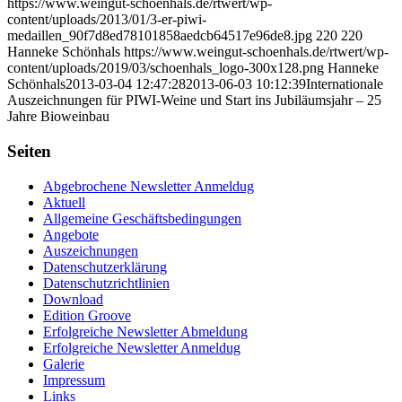
https://www.weingut-schoenhals.de/rtwert/wp-
content/uploads/2013/01/3-er-piwi-
medaillen_90f7d8ed78101858aedcb64517e96de8.jpg
220
220
Hanneke Schönhals
https://www.weingut-schoenhals.de/rtwert/wp-
content/uploads/2019/03/schoenhals_logo-300x128.png
Hanneke
Schönhals
2013-03-04 12:47:28
2013-06-03 10:12:39
Internationale
Auszeichnungen für PIWI-Weine und Start ins Jubiläumsjahr – 25
Jahre Bioweinbau
Seiten
Abgebrochene Newsletter Anmeldug
Aktuell
Allgemeine Geschäftsbedingungen
Angebote
Auszeichnungen
Datenschutzerklärung
Datenschutzrichtlinien
Download
Edition Groove
Erfolgreiche Newsletter Abmeldung
Erfolgreiche Newsletter Anmeldug
Galerie
Impressum
Links