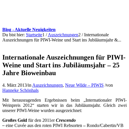
Blog - Aktuelle Neuigkeiten
Du bist hier:
Startseite
1
/
Auszeichnungen
2
/
Internationale
Auszeichnungen für PIWI-Weine und Start ins Jubiläumsjahr &...
Internationale Auszeichnungen für PIWI-
Weine und Start ins Jubiläumsjahr – 25
Jahre Bioweinbau
4. März 2013
/
in
Auszeichnungen
,
Neue Wilde – PIWIS
/
von
Hanneke Schönhals
Mit herausragenden Ergebnissen beim „Internationaler PIWI-
Weinpreis 2012“ starten wir in das Jubiläumsjahr. Gleich zwei
unserer PIWI-Weine wurden ausgezeichnet:
Großes Gold
für den 2011er
C
rescendo
–
eine Cuvée aus den roten PIWI Rebsorten
–
Rondo/Cabertin/VB