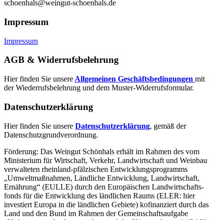
schoenhals@weingut-schoenhals.de
Impressum
Impressum
AGB & Widerrufsbelehrung
Hier finden Sie unsere
Allgemeinen Geschäftsbedingungen
mit
der Wiederrufsbelehrung und dem Muster-Widerrufsformular.
Datenschutzerklärung
Hier finden Sie unsere
Datenschutzerklärung
, gemäß der
Datenschutzgrundverordnung.
Förderung: Das Weingut Schönhals erhält im Rahmen des vom
Minis­terium für Wirtschaft, Verkehr, Land­wirt­schaft und Weinbau
verwal­teten rhein­land-pfälzischen Entwick­lungs­programms
„Umwelt­maßnahmen, Länd­liche Entwick­lung, Landwirt­schaft,
Ernährung“ (EULLE) durch den Euro­päischen Land­wirtschafts­
fonds für die Entwick­lung des länd­lichen Raums (ELER: hier
investiert Europa in die ländlichen Gebiete) kofinanziert durch das
Land und den Bund im Rahmen der Gemein­schafts­aufgabe