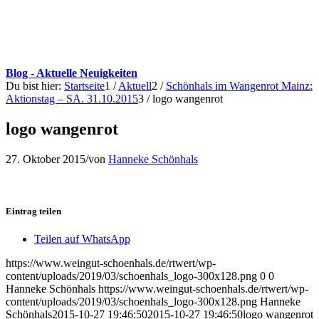
Blog - Aktuelle Neuigkeiten
Du bist hier:
Startseite
1
/
Aktuell
2
/
Schönhals im Wangenrot Mainz:
Aktionstag – SA. 31.10.2015
3
/
logo wangenrot
logo wangenrot
27. Oktober 2015
/
von
Hanneke Schönhals
Eintrag teilen
Teilen auf WhatsApp
https://www.weingut-schoenhals.de/rtwert/wp-
content/uploads/2019/03/schoenhals_logo-300x128.png
0
0
Hanneke Schönhals
https://www.weingut-schoenhals.de/rtwert/wp-
content/uploads/2019/03/schoenhals_logo-300x128.png
Hanneke
Schönhals
2015-10-27 19:46:50
2015-10-27 19:46:50
logo wangenrot