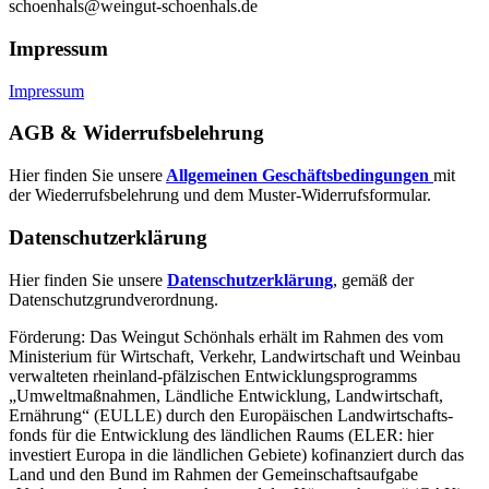
schoenhals@weingut-schoenhals.de
Impressum
Impressum
AGB & Widerrufsbelehrung
Hier finden Sie unsere
Allgemeinen Geschäftsbedingungen
mit
der Wiederrufsbelehrung und dem Muster-Widerrufsformular.
Datenschutzerklärung
Hier finden Sie unsere
Datenschutzerklärung
, gemäß der
Datenschutzgrundverordnung.
Förderung: Das Weingut Schönhals erhält im Rahmen des vom
Minis­terium für Wirtschaft, Verkehr, Land­wirt­schaft und Weinbau
verwal­teten rhein­land-pfälzischen Entwick­lungs­programms
„Umwelt­maßnahmen, Länd­liche Entwick­lung, Landwirt­schaft,
Ernährung“ (EULLE) durch den Euro­päischen Land­wirtschafts­
fonds für die Entwick­lung des länd­lichen Raums (ELER: hier
investiert Europa in die ländlichen Gebiete) kofinanziert durch das
Land und den Bund im Rahmen der Gemein­schafts­aufgabe