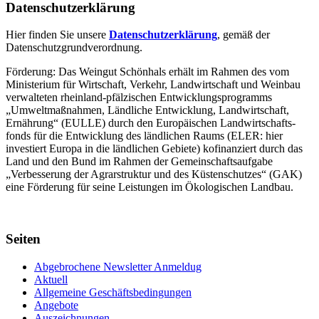
Datenschutzerklärung
Hier finden Sie unsere
Datenschutzerklärung
, gemäß der
Datenschutzgrundverordnung.
Förderung: Das Weingut Schönhals erhält im Rahmen des vom
Minis­terium für Wirtschaft, Verkehr, Land­wirt­schaft und Weinbau
verwal­teten rhein­land-pfälzischen Entwick­lungs­programms
„Umwelt­maßnahmen, Länd­liche Entwick­lung, Landwirt­schaft,
Ernährung“ (EULLE) durch den Euro­päischen Land­wirtschafts­
fonds für die Entwick­lung des länd­lichen Raums (ELER: hier
investiert Europa in die ländlichen Gebiete) kofinanziert durch das
Land und den Bund im Rahmen der Gemein­schafts­aufgabe
„Verbes­serung der Agrar­struktur und des Küsten­schutzes“ (GAK)
eine Förderung für seine Leis­tungen im
Ökolo­gischen Landbau
.
Seiten
Abgebrochene Newsletter Anmeldug
Aktuell
Allgemeine Geschäftsbedingungen
Angebote
Auszeichnungen