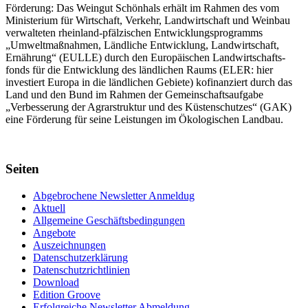
Förderung: Das Weingut Schönhals erhält im Rahmen des vom
Minis­terium für Wirtschaft, Verkehr, Land­wirt­schaft und Weinbau
verwal­teten rhein­land-pfälzischen Entwick­lungs­programms
„Umwelt­maßnahmen, Länd­liche Entwick­lung, Landwirt­schaft,
Ernährung“ (EULLE) durch den Euro­päischen Land­wirtschafts­
fonds für die Entwick­lung des länd­lichen Raums (ELER: hier
investiert Europa in die ländlichen Gebiete) kofinanziert durch das
Land und den Bund im Rahmen der Gemein­schafts­aufgabe
„Verbes­serung der Agrar­struktur und des Küsten­schutzes“ (GAK)
eine Förderung für seine Leis­tungen im
Ökolo­gischen Landbau
.
Seiten
Abgebrochene Newsletter Anmeldug
Aktuell
Allgemeine Geschäftsbedingungen
Angebote
Auszeichnungen
Datenschutzerklärung
Datenschutzrichtlinien
Download
Edition Groove
Erfolgreiche Newsletter Abmeldung