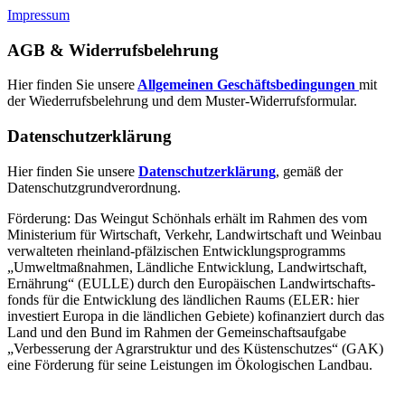
Impressum
AGB & Widerrufsbelehrung
Hier finden Sie unsere
Allgemeinen Geschäftsbedingungen
mit
der Wiederrufsbelehrung und dem Muster-Widerrufsformular.
Datenschutzerklärung
Hier finden Sie unsere
Datenschutzerklärung
, gemäß der
Datenschutzgrundverordnung.
Förderung: Das Weingut Schönhals erhält im Rahmen des vom
Minis­terium für Wirtschaft, Verkehr, Land­wirt­schaft und Weinbau
verwal­teten rhein­land-pfälzischen Entwick­lungs­programms
„Umwelt­maßnahmen, Länd­liche Entwick­lung, Landwirt­schaft,
Ernährung“ (EULLE) durch den Euro­päischen Land­wirtschafts­
fonds für die Entwick­lung des länd­lichen Raums (ELER: hier
investiert Europa in die ländlichen Gebiete) kofinanziert durch das
Land und den Bund im Rahmen der Gemein­schafts­aufgabe
„Verbes­serung der Agrar­struktur und des Küsten­schutzes“ (GAK)
eine Förderung für seine Leis­tungen im
Ökolo­gischen Landbau
.