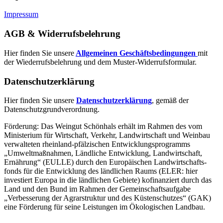
Impressum
AGB & Widerrufsbelehrung
Hier finden Sie unsere
Allgemeinen Geschäftsbedingungen
mit
der Wiederrufsbelehrung und dem Muster-Widerrufsformular.
Datenschutzerklärung
Hier finden Sie unsere
Datenschutzerklärung
, gemäß der
Datenschutzgrundverordnung.
Förderung: Das Weingut Schönhals erhält im Rahmen des vom
Minis­terium für Wirtschaft, Verkehr, Land­wirt­schaft und Weinbau
verwal­teten rhein­land-pfälzischen Entwick­lungs­programms
„Umwelt­maßnahmen, Länd­liche Entwick­lung, Landwirt­schaft,
Ernährung“ (EULLE) durch den Euro­päischen Land­wirtschafts­
fonds für die Entwick­lung des länd­lichen Raums (ELER: hier
investiert Europa in die ländlichen Gebiete) kofinanziert durch das
Land und den Bund im Rahmen der Gemein­schafts­aufgabe
„Verbes­serung der Agrar­struktur und des Küsten­schutzes“ (GAK)
eine Förderung für seine Leis­tungen im
Ökolo­gischen Landbau
.