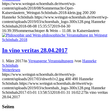
https://www.weingut-schoenhals.de/rtwert/wp-
content/uploads/2018/08/Sommernacht-Oper-
Kaiserslautern_Weingut-Schönhals-2018-klein.jpg
200
200
Hanneke Schönhals
https://www.weingut-schoenhals.de/rtwert/wp-
content/uploads/2019/03/schoenhals_logo-300x128.png
Hanneke
Schönhals
2018-08-08 15:35:57
2019-04-30
16:39:39
Sommernachtoper & Wein – 11.08. in Kaiserslautern
In vino veritas 28.04.2017
1. März 2017
/
in
Vergangene Veranstaltungen
/
von
Hanneke
Schönhals
Weiterlesen
https://www.weingut-schoenhals.de/rtwert/wp-
content/uploads/2017/03/shweb1v2.jpg
400
490
Hanneke
Schönhals
https://www.weingut-schoenhals.de/rtwert/wp-
content/uploads/2019/03/schoenhals_logo-300x128.png
Hanneke
Schönhals
2017-03-01 13:58:53
2018-01-31 16:02:27
In vino veritas
28.04.2017
Seiten