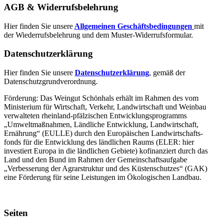
AGB & Widerrufsbelehrung
Hier finden Sie unsere
Allgemeinen Geschäftsbedingungen
mit
der Wiederrufsbelehrung und dem Muster-Widerrufsformular.
Datenschutzerklärung
Hier finden Sie unsere
Datenschutzerklärung
, gemäß der
Datenschutzgrundverordnung.
Förderung: Das Weingut Schönhals erhält im Rahmen des vom
Minis­terium für Wirtschaft, Verkehr, Land­wirt­schaft und Weinbau
verwal­teten rhein­land-pfälzischen Entwick­lungs­programms
„Umwelt­maßnahmen, Länd­liche Entwick­lung, Landwirt­schaft,
Ernährung“ (EULLE) durch den Euro­päischen Land­wirtschafts­
fonds für die Entwick­lung des länd­lichen Raums (ELER: hier
investiert Europa in die ländlichen Gebiete) kofinanziert durch das
Land und den Bund im Rahmen der Gemein­schafts­aufgabe
„Verbes­serung der Agrar­struktur und des Küsten­schutzes“ (GAK)
eine Förderung für seine Leis­tungen im
Ökolo­gischen Landbau
.
Seiten