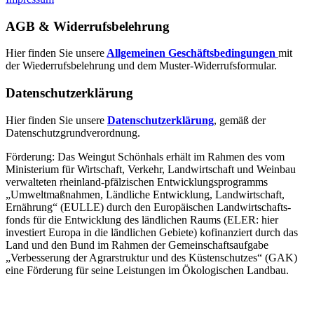
AGB & Widerrufsbelehrung
Hier finden Sie unsere
Allgemeinen Geschäftsbedingungen
mit
der Wiederrufsbelehrung und dem Muster-Widerrufsformular.
Datenschutzerklärung
Hier finden Sie unsere
Datenschutzerklärung
, gemäß der
Datenschutzgrundverordnung.
Förderung: Das Weingut Schönhals erhält im Rahmen des vom
Minis­terium für Wirtschaft, Verkehr, Land­wirt­schaft und Weinbau
verwal­teten rhein­land-pfälzischen Entwick­lungs­programms
„Umwelt­maßnahmen, Länd­liche Entwick­lung, Landwirt­schaft,
Ernährung“ (EULLE) durch den Euro­päischen Land­wirtschafts­
fonds für die Entwick­lung des länd­lichen Raums (ELER: hier
investiert Europa in die ländlichen Gebiete) kofinanziert durch das
Land und den Bund im Rahmen der Gemein­schafts­aufgabe
„Verbes­serung der Agrar­struktur und des Küsten­schutzes“ (GAK)
eine Förderung für seine Leis­tungen im
Ökolo­gischen Landbau
.